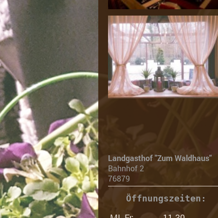
wie gewüns
Landgasthof "Zum Waldhaus"
Bahnhof 2
76879
 Öffnungszeiten:
MI- Fr
:
11.30-